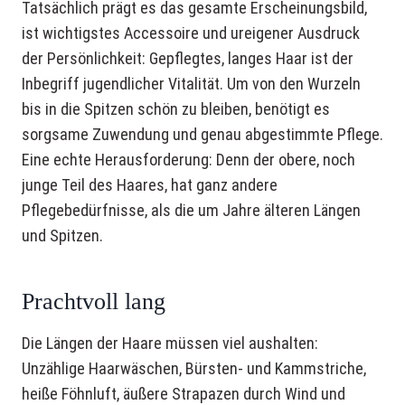
Tatsächlich prägt es das gesamte Erscheinungsbild,
Samstag
09:00 – 16:00
ist wichtigstes Accessoire und ureigener Ausdruck
Sonntag
Geschlossen
der Persönlichkeit: Gepflegtes, langes Haar ist der
Inbegriff jugendlicher Vitalität. Um von den Wurzeln
bis in die Spitzen schön zu bleiben, benötigt es
sorgsame Zuwendung und genau abgestimmte Pflege.
Eine echte Herausforderung: Denn der obere, noch
junge Teil des Haares, hat ganz andere
Pflegebedürfnisse, als die um Jahre älteren Längen
und Spitzen.
Prachtvoll lang
Die Längen der Haare müssen viel aushalten:
Unzählige Haarwäschen, Bürsten- und Kammstriche,
heiße Föhnluft, äußere Strapazen durch Wind und