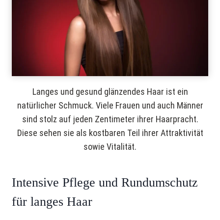
Rüttenscheider Straße 38
Rüttenscheider Straße 38
Freitag
09:00 – 19:00
45128 Essen
Tel.:
020117191300
Samstag
09:00 – 16:00
Termin buchen
Sonntag
Geschlossen
Hair Chic & Beauty
Langes und gesund glänzendes Haar ist ein
Kosmetik Studio
natürlicher Schmuck. Viele Frauen und auch Männer
sind stolz auf jeden Zentimeter ihrer Haarpracht.
Montag
Diese sehen sie als kostbaren Teil ihrer Attraktivität
09:00 – 19:00
sowie Vitalität.
Dienstag
09:00 – 19:00
Mittwoch
09:00 – 19:00
Intensive Pflege und Rundumschutz
Donnerstag
09:00 – 19:00
für langes Haar
Freitag
09:00 – 19:00